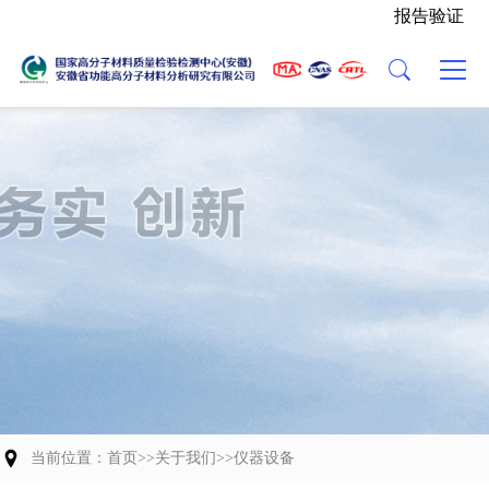
报告验证
主营业务
关于我们
新闻动态
党建活动
联系我们
检验能力
中心介绍
中心动态
人才招聘
业务流程
发展历程
行业资讯
委托协议（模板）
资质荣誉
组织架构
科研成果
能力验证
中心Logo
交流合作
团队风貌
当前位置：
首页
>>
关于我们
>>
仪器设备