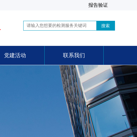
报告验证
党建活动
联系我们
心简介
发展历程
资质荣誉
织架构
科研实力
能力验证
Logo
交流合作
团队风貌
命愿景
文化理念
质量方针
测设备
电子宣传册