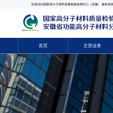
欢迎访问国家高分子材料质量检验检测中心（安徽） 服务热线：0556- 5625
首页
主营业务
业务范围
检验检测
计量检定/校准
标准制修订
科研项目承接
产品质量评价