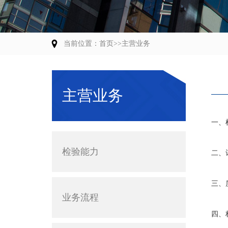
产品认证
技术培训
当前位置：
首页
>>
主营业务
主营业务
一、
检验能力
二、
三、
业务流程
四、