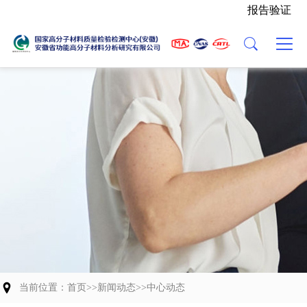
报告验证
主营业务
关于我们
新闻动态
党建活动
联系我们
检验能力
中心介绍
中心动态
人才招聘
业务流程
发展历程
行业资讯
委托协议（模板）
资质荣誉
组织架构
科研成果
能力验证
中心Logo
交流合作
团队风貌
当前位置：
首页
>>
新闻动态
>>
中心动态